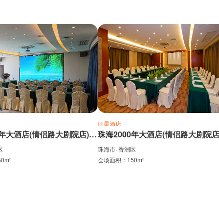
四星酒店
珠海2000年大酒店(情侣路大剧院店)-三楼1号厅
区
珠海市· 香洲区
0m²
会场面积：150m²