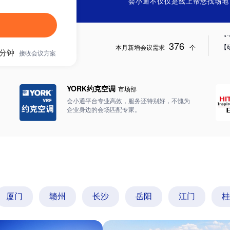
会小通不仅仅是线上帮您找场地
【
376
本月新增会议需求
个
5分钟
接收会议方案
【
YORK约克空调
市场部
【
会小通平台专业高效，服务还特别好，不愧为
【
企业身边的会场匹配专家。
【
【
【
厦门
赣州
长沙
岳阳
江门
桂
【
【