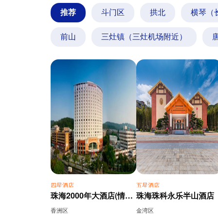
推荐
斗门区
拱北
横琴（
前山
三灶镇（三灶机场附近）
四星酒店
五星酒店
珠海2000年大酒店(情侣路大剧院店)
珠海珠科永乐半山酒店
香洲区
金湾区