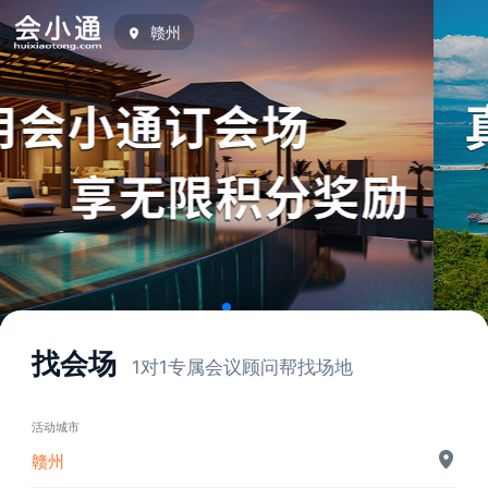
赣州
找会场
1对1专属会议顾问帮找场地
活动城市
赣州