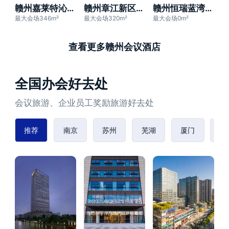
赣州嘉莱特沁庐酒店
赣州章江新区希尔顿欢朋酒店
赣州恒瑞蓝湾大酒店（万象城店）
最大会场346m²
最大会场320m²
最大会场0m²
查看更多赣州会议酒店
全国办会好去处
会议旅游、企业员工奖励旅游好去处
推荐
南京
苏州
芜湖
厦门
赣