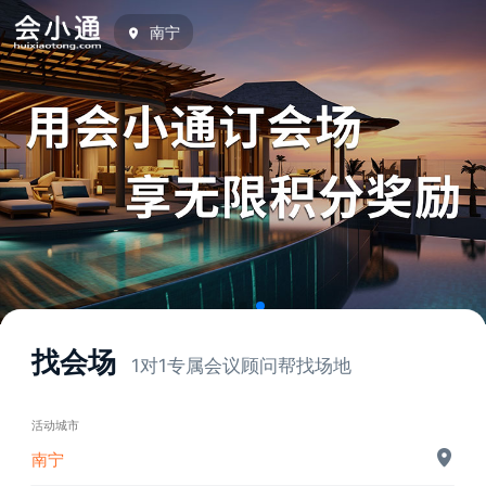
南宁
找会场
1对1专属会议顾问帮找场地
活动城市
南宁