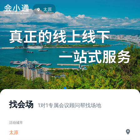
太原
找会场
1对1专属会议顾问帮找场地
活动城市
太原