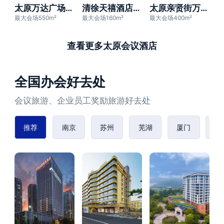
太原万达广场云顶丽呈酒店
清徐天禧酒店（徐沟中学店）
太原亲贤街万达悦华酒店
最大会场550m²
最大会场160m²
最大会场400m²
查看更多太原会议酒店
全国办会好去处
会议旅游、企业员工奖励旅游好去处
推荐
南京
苏州
芜湖
厦门
赣