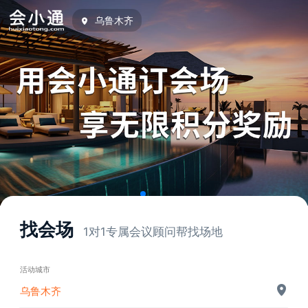
乌鲁木齐
找会场
1对1专属会议顾问帮找场地
活动城市
乌鲁木齐