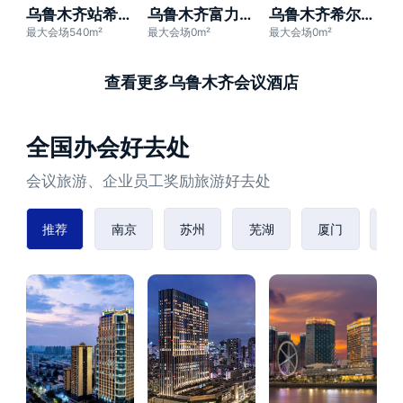
乌鲁木齐站希尔顿花园酒店
乌鲁木齐富力万达文华酒店
乌鲁木齐希尔顿酒店
最大会场540m²
最大会场0m²
最大会场0m²
查看更多乌鲁木齐会议酒店
全国办会好去处
会议旅游、企业员工奖励旅游好去处
推荐
南京
苏州
芜湖
厦门
赣