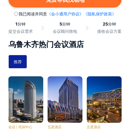
我已阅读并同意
《会小通用户协议》
《隐私保护政策》
1
分钟
5
分钟
25
分钟
提交会议需求
会议顾问致电
接收会议方案
乌鲁木齐热门会议酒店
推荐
会议 | 培训中心
五星酒店
五星酒店