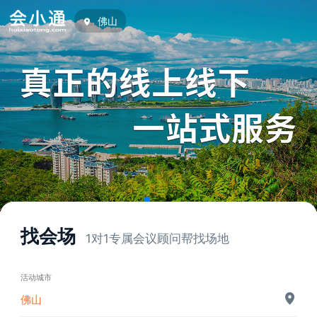
佛山
找会场
1对1专属会议顾问帮找场地
活动城市
佛山