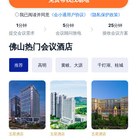
我已阅读并同意
《会小通用户协议》
《隐私保护政策》
1
分钟
5
分钟
25
分钟
提交会议需求
会议顾问致电
接收会议方案
佛山热门会议酒店
推荐
高明
黄岐、大沥
千灯湖、桂城
五星酒店
五星酒店
五星酒店