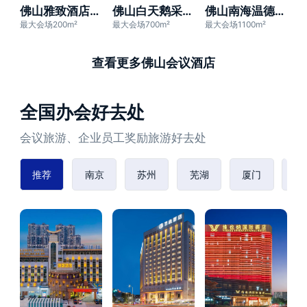
佛山雅致酒店（南海广佛智城店）
佛山白天鹅采奕酒店
佛山南海温德姆花园酒店
最大会场200m²
最大会场700m²
最大会场1100m²
查看更多佛山会议酒店
全国办会好去处
会议旅游、企业员工奖励旅游好去处
推荐
南京
苏州
芜湖
厦门
赣