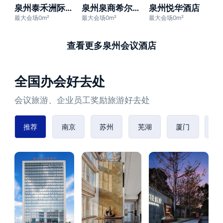
泉州泰禾洲际酒店
泉州泉商希尔顿酒店
泉州悦华酒店
最大会场0m²
最大会场0m²
最大会场0m²
查看更多泉州会议酒店
全国办会好去处
会议旅游、企业员工奖励旅游好去处
推荐
南京
苏州
芜湖
厦门
赣