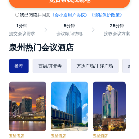
我已阅读并同意
《会小通用户协议》
《隐私保护政策》
1
分钟
5
分钟
25
分钟
提交会议需求
会议顾问致电
接收会议方案
泉州热门会议酒店
推荐
西街/开元寺
万达广场/丰泽广场
蟳埔
五星酒店
五星酒店
五星酒店